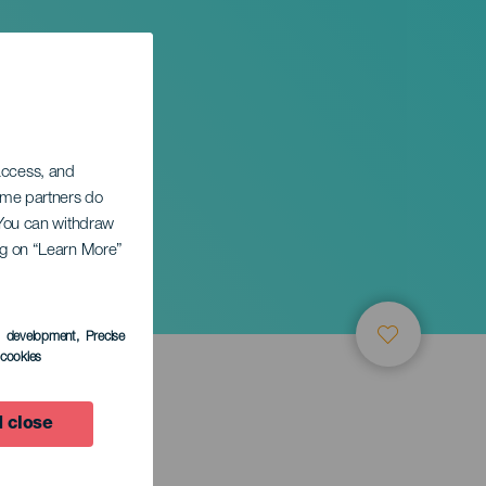
 access, and
Some partners do
. You can withdraw
ing on “Learn More”
s development
, Precise
l cookies
 close