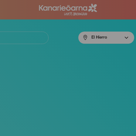
Menú
El Hierro
navigation
El
Hierro