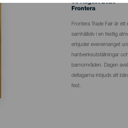
08 August 2025
Localidad
Frontera
Descripción
Frontera Trade Fair är et
del
samhällsliv i en festlig a
evento
erbjuder evenemanget unika
hantverksutställningar och 
barnområden. Dagen avslu
deltagarna inbjuds att bä
fest.