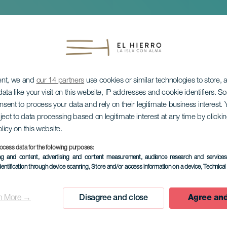
ent, we and
our 14 partners
use cookies or similar technologies to store,
ata like your visit on this website, IP addresses and cookie identifiers. 
onsent to process your data and rely on their legitimate business interest
ject to data processing based on legitimate interest at any time by click
olicy on this website.
-mässan
ocess data for the following purposes:
ing and content, advertising and content measurement, audience research and service
dentification through device scanning
, Store and/or access information on a device
, Technica
n More →
Disagree and close
Agree and
EVENEMANGET HÅLLS