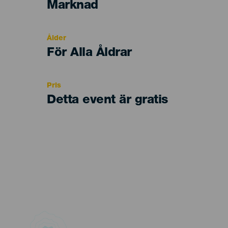
Categoría
Marknad
del
evento
Ålder
Edad
För Alla Åldrar
Recomendada
Pris
Detta event är gratis