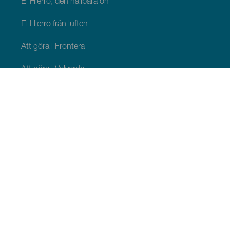
El Hierro, den hållbara ön
El Hierro från luften
Att göra i Frontera
Att göra i Valverde
Att göra i El Pinar
QUE VER Y HACER
Naturliga platser på El Hierro
Charmiga platser på El Hierro
Utsiktsplatser på El Hierro