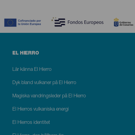
Contenido
Menú
EL HIERRO
footer
El
Hierro
Lär känna El Hierro
Dyk bland vulkaner på El Hierro
Magiska vandringsleder på El Hierro
El Hierros vulkaniska energi
El Hierros identitet