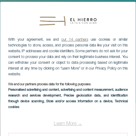
With your agreement, we and
our 14 partners
use cookies or similar
technologies to store, access, and process personal data like your visit on this
website, IP addresses and cookie identifiers. Some partners do not ask for your
consent to process your data and rely on their legitimate business interest. You
can withdraw your consent or object to data processing based on legitimate
interest at any time by clicking on “Learn More” or in our Privacy Policy on this
website.
We and our partners process data for the following purposes:
EL HIERRO
Personalised advertising and content, advertising and content measurement, audience
research and services development
, Precise geolocation data, and identification
Encuentro de Raíz
through device scanning
, Store and/or access information on a device
, Technical
cookies
Imagen
Listado
Learn More →