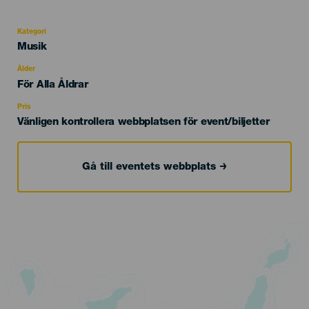
Kategori
Categoría
Musik
del
evento
Ålder
Edad
För Alla Åldrar
Recomendada
Pris
Vänligen kontrollera webbplatsen för event/biljetter
Gå till eventets webbplats