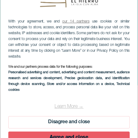
With your agreement, we and
our 14 partners
use cookies or similar
technologies to store, access, and process personal data like your visit on this
website, IP addresses and cookie identifiers. Some partners do not ask for your
consent to process your data and rely on their legitimate business interest. You
can withdraw your consent or object to data processing based on legitimate
interest at any time by clicking on “Learn More” or in our Privacy Policy on this
website.
EL HIERRO
We and our partners process data for the following purposes:
Bestigning av Virgen de
Personalised advertising and content, advertising and content measurement, audience
research and services development
, Precise geolocation data, and identification
Los Reyes
through device scanning
, Store and/or access information on a device
, Technical
cookies
Imagen
Listado
Learn More →
Disagree and close
Agree and close