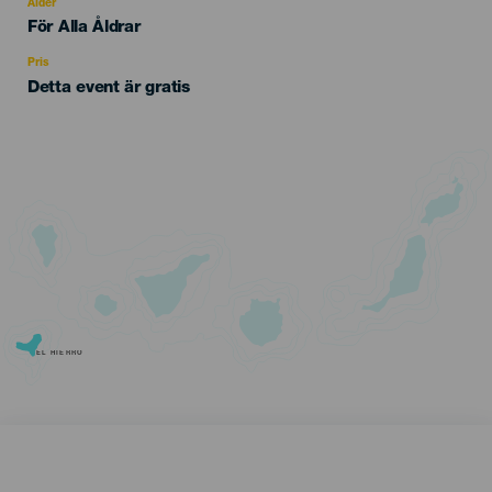
evento
Ålder
Edad
För Alla Åldrar
Recomendada
Pris
Detta event är gratis
EL HIERRO