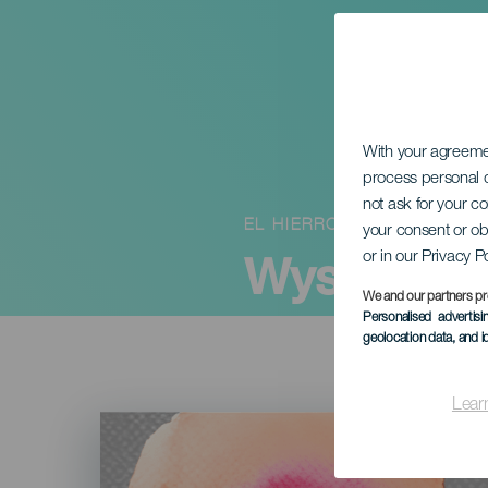
With your agreem
process personal d
not ask for your c
EL HIERRO
your consent or ob
Wystawa z
or in our Privacy P
We and our partners pr
Personalised advertis
geolocation data, and i
Lear
Imagen
Listado