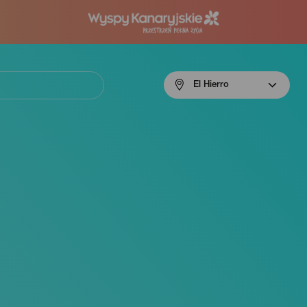
Menú
El Hierro
navigation
El
Hierro