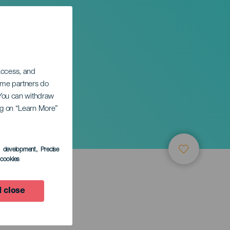
 access, and
Some partners do
. You can withdraw
ing on “Learn More”
z
s development
, Precise
l cookies
 close