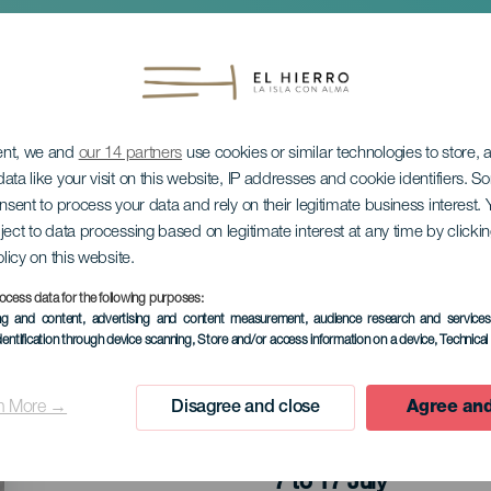
ent, we and
our 14 partners
use cookies or similar technologies to store,
ata like your visit on this website, IP addresses and cookie identifiers. 
onsent to process your data and rely on their legitimate business interest
ject to data processing based on legitimate interest at any time by click
biorowa: Miradas Die
olicy on this website.
ocess data for the following purposes:
ing and content, advertising and content measurement, audience research and service
dentification through device scanning
, Store and/or access information on a device
, Technica
n More →
Disagree and close
Agree and
MINIONE WYDARZENIA
7 to 17 July