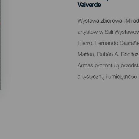
Localidad
Valverde
Descripción
Wystawa zbiorowa „Mirada
del
artystów w Sali Wystawowe
evento
Hierro, Fernando Castañe
Matteo, Rubén A. Benitez,
Armas prezentują przedst
artystyczną i umiejętność