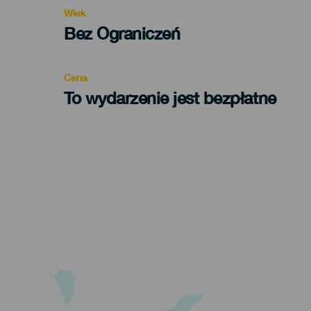
evento
Wiek
Edad
Bez Ograniczeń
Recomendada
Cena
To wydarzenie jest bezpłatne