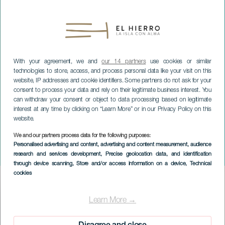
With your agreement, we and
our 14 partners
use cookies or similar
technologies to store, access, and process personal data like your visit on this
website, IP addresses and cookie identifiers. Some partners do not ask for your
consent to process your data and rely on their legitimate business interest. You
can withdraw your consent or object to data processing based on legitimate
interest at any time by clicking on “Learn More” or in our Privacy Policy on this
website.
We and our partners process data for the following purposes:
EL HIERRO
Personalised advertising and content, advertising and content measurement, audience
Hevia na koncercie
research and services development
, Precise geolocation data, and identification
through device scanning
, Store and/or access information on a device
, Technical
cookies
Imagen
Listado
Learn More →