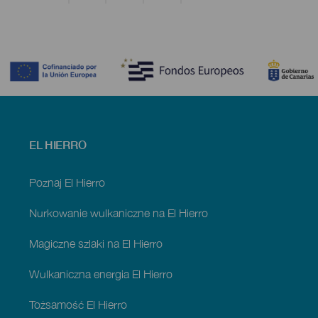
Contenido
Menú
EL HIERRO
footer
El
Hierro
Poznaj El Hierro
Nurkowanie wulkaniczne na El Hierro
Magiczne szlaki na El Hierro
Wulkaniczna energia El Hierro
Tożsamość El Hierro