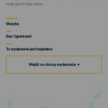
rangę gościnnego artysty.
Kategoria
Categoría
Muzyka
del
evento
Wiek
Edad
Bez Ograniczeń
Recomendada
Cena
To wydarzenie jest bezpłatne
Wejdź na stronę wydarzenia