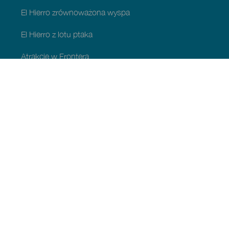
El Hierro zrównoważona wyspa
El Hierro z lotu ptaka
Atrakcje w Frontera
Atrakcje w Valverde
Atrakcje w El Pinar
CO WARTO ZOBACZYĆ I ZROBIĆ
Obszary naturalne na El Hierro
Urocze miejsca na El Hierro