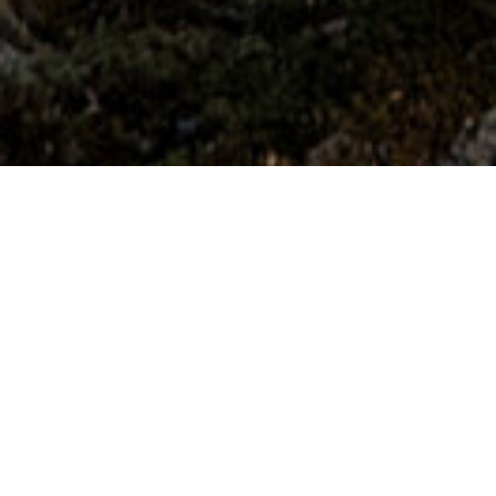
Punkty Widokowe
>
El Hierro
Widok na zatokę Las Playas
Punkt widokowy Mirador de Las Playas jest idealnym
miejscem, aby poczuć dreszcz emocji przebiegający całe
ciało, zbliżając się do przepaści. Miejsce to oddalone jest
20 minut jazdy samochodem od Valverde i jest nim
platforma usytuowana na szczycie amfiteatru o średnicy