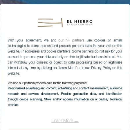
With your agreement, we and
our 14 partners
use cookies or similar
technologies to store, access, and process personal data like your visit on this
website, IP addresses and cookie identifiers. Some partners do not ask for your
consent to process your data and rely on their legitimate business interest. You
can withdraw your consent or object to data processing based on legitimate
interest at any time by clicking on “Learn More” or in our Privacy Policy on this
website.
We and our partners process data for the following purposes:
Personalised advertising and content, advertising and content measurement, audience
research and services development
, Precise geolocation data, and identification
through device scanning
, Store and/or access information on a device
, Technical
cookies
EL HIERRO
Punkt widokowy
Learn More →
Mirador de Las Playas