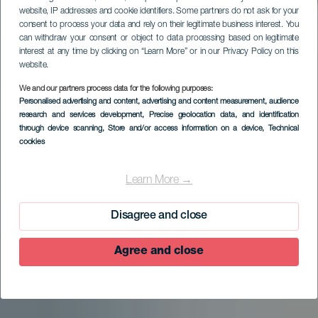
website, IP addresses and cookie identifiers. Some partners do not ask for your
consent to process your data and rely on their legitimate business interest. You
can withdraw your consent or object to data processing based on legitimate
interest at any time by clicking on “Learn More” or in our Privacy Policy on this
website.
We and our partners process data for the following purposes:
Personalised advertising and content, advertising and content measurement, audience
research and services development
, Precise geolocation data, and identification
through device scanning
, Store and/or access information on a device
, Technical
cookies
Learn More →
Disagree and close
Agree and close