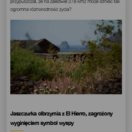
przypuszczał, że na zaledwie 278 km2 może istnieć tak
ogromna różnorodność życia?
Imagen
Imagen
Escritorio
16:9
Contenido
Jaszczurka olbrzymia z El Hierro, zagrożony
wyginięciem symbol wyspy