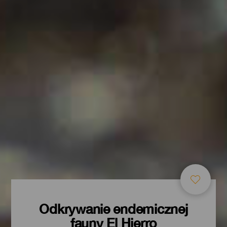
Odkrywanie endemicznej
fauny El Hierro