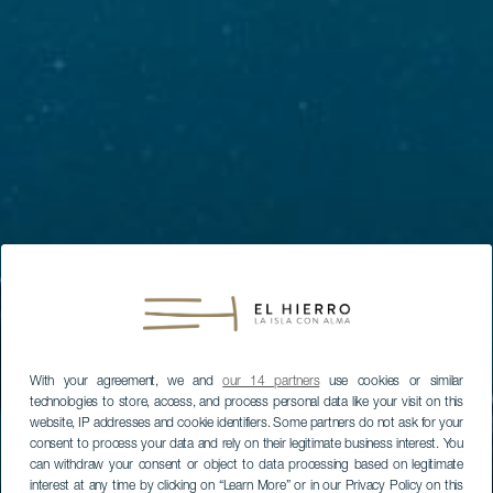
With your agreement, we and
our 14 partners
use cookies or similar
technologies to store, access, and process personal data like your visit on this
website, IP addresses and cookie identifiers. Some partners do not ask for your
consent to process your data and rely on their legitimate business interest. You
can withdraw your consent or object to data processing based on legitimate
interest at any time by clicking on “Learn More” or in our Privacy Policy on this