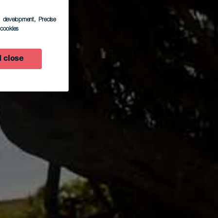
s development
, Precise
l cookies
 close