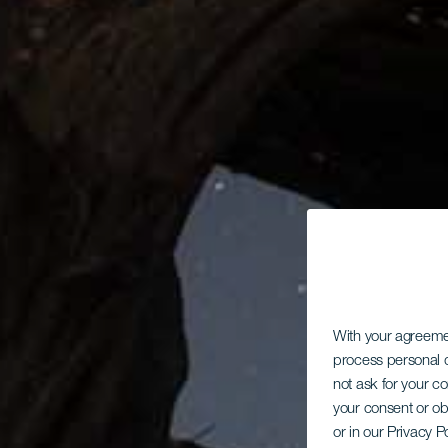
With your agreem
process personal d
not ask for your c
your consent or ob
or in our Privacy P