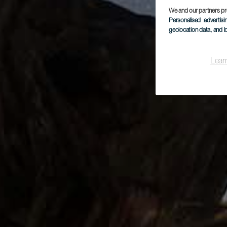
We and our partners pr
Personalised advertis
geolocation data, and i
Lear