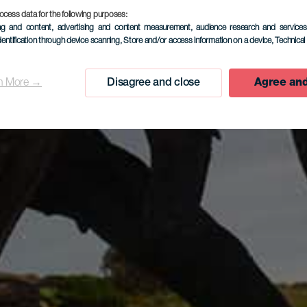
ocess data for the following purposes:
ing and content, advertising and content measurement, audience research and service
dentification through device scanning
, Store and/or access information on a device
, Technica
n More →
Disagree and close
Agree and