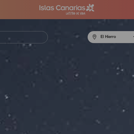
Menú
El Hierro
navigation
El
Hierro