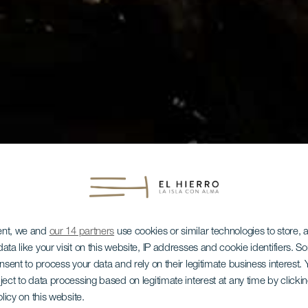
ent, we and
our 14 partners
use cookies or similar technologies to store,
ata like your visit on this website, IP addresses and cookie identifiers. 
onsent to process your data and rely on their legitimate business interest
ject to data processing based on legitimate interest at any time by click
olicy on this website.