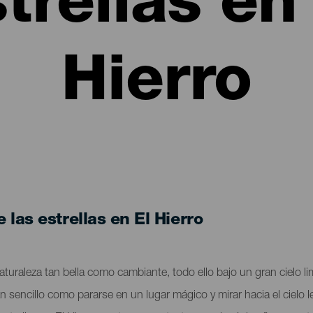
trellas en
Hierro
las estrellas en El Hierro
aturaleza tan bella como cambiante, todo ello bajo un gran cielo l
s tan sencillo como pararse en un lugar mágico y mirar hacia el cielo