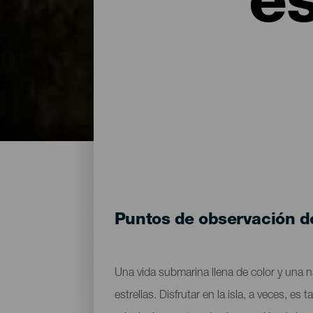
es
Puntos de observación de 
Una vida submarina llena de color y una n
estrellas. Disfrutar en la isla, a veces, e