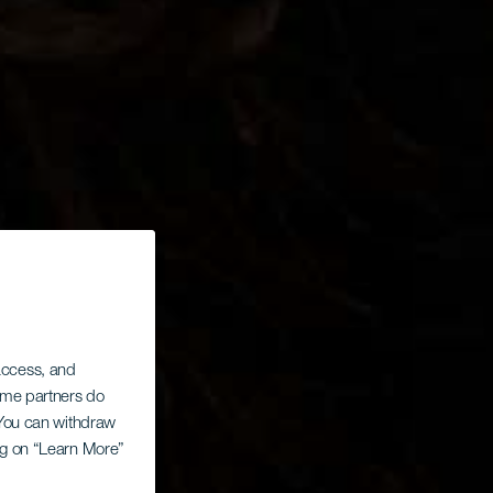
 access, and
Some partners do
. You can withdraw
ing on “Learn More”