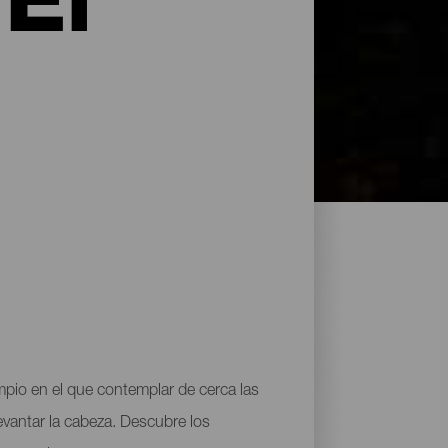
 El
impio en el que contemplar de cerca las
 levantar la cabeza. Descubre los