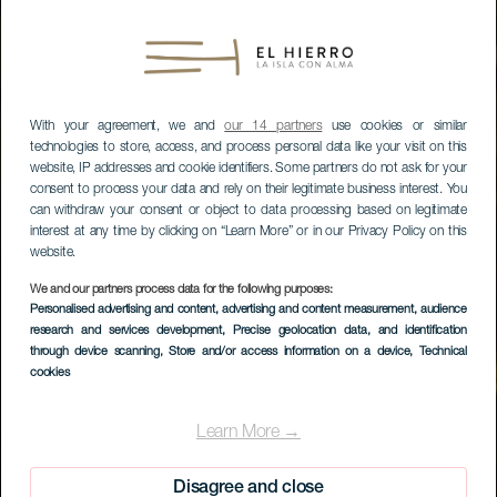
With your agreement, we and
our 14 partners
use cookies or similar
technologies to store, access, and process personal data like your visit on this
website, IP addresses and cookie identifiers. Some partners do not ask for your
consent to process your data and rely on their legitimate business interest. You
can withdraw your consent or object to data processing based on legitimate
interest at any time by clicking on “Learn More” or in our Privacy Policy on this
website.
We and our partners process data for the following purposes:
Personalised advertising and content, advertising and content measurement, audience
research and services development
, Precise geolocation data, and identification
through device scanning
, Store and/or access information on a device
, Technical
cookies
Learn More →
Disagree and close