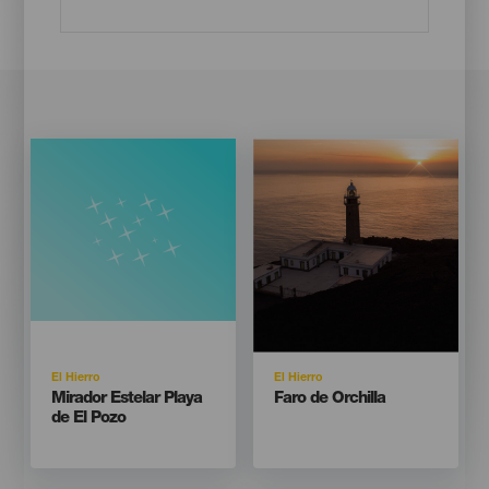
Imagen
Imagen
Listado
Isla
Isla
El Hierro
El Hierro
Titular
Titular
Mirador Estelar Playa
Faro de Orchilla
de El Pozo