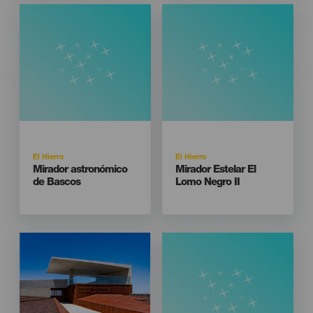
Isla
Isla
El Hierro
El Hierro
Titular
Titular
Mirador astronómico
Mirador Estelar El
de Bascos
Lomo Negro II
Imagen
Imagen
Listado