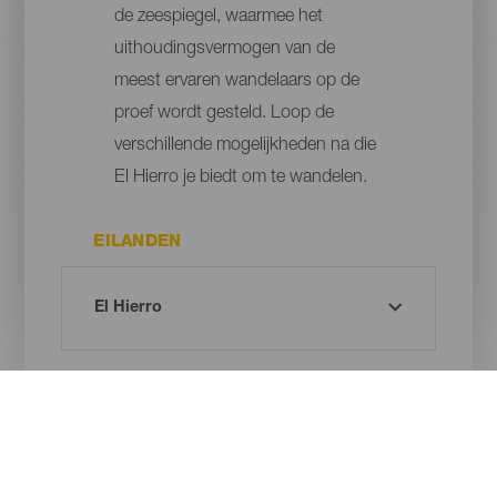
de zeespiegel, waarmee het
uithoudingsvermogen van de
meest ervaren wandelaars op de
proef wordt gesteld. Loop de
verschillende mogelijkheden na die
El Hierro je biedt om te wandelen.
EILANDEN
PLAATS