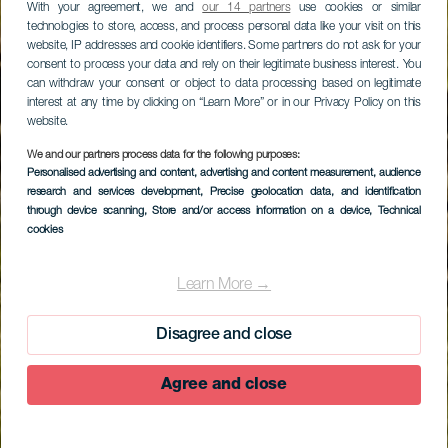
With your agreement, we and
our 14 partners
use cookies or similar
technologies to store, access, and process personal data like your visit on this
website, IP addresses and cookie identifiers. Some partners do not ask for your
consent to process your data and rely on their legitimate business interest. You
can withdraw your consent or object to data processing based on legitimate
interest at any time by clicking on “Learn More” or in our Privacy Policy on this
website.
We and our partners process data for the following purposes:
Personalised advertising and content, advertising and content measurement, audience
research and services development
, Precise geolocation data, and identification
through device scanning
, Store and/or access information on a device
, Technical
cookies
Learn More →
Disagree and close
Agree and close