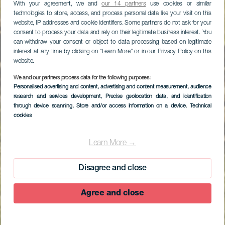
With your agreement, we and
our 14 partners
use cookies or similar
technologies to store, access, and process personal data like your visit on this
website, IP addresses and cookie identifiers. Some partners do not ask for your
consent to process your data and rely on their legitimate business interest. You
can withdraw your consent or object to data processing based on legitimate
interest at any time by clicking on “Learn More” or in our Privacy Policy on this
website.
We and our partners process data for the following purposes:
Personalised advertising and content, advertising and content measurement, audience
research and services development
, Precise geolocation data, and identification
through device scanning
, Store and/or access information on a device
, Technical
cookies
Learn More →
Disagree and close
Agree and close