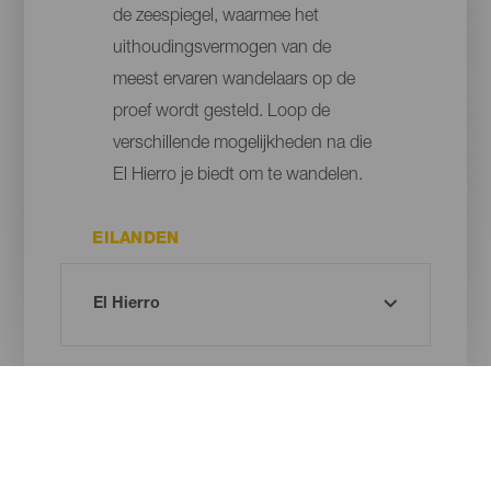
de zeespiegel, waarmee het
uithoudingsvermogen van de
meest ervaren wandelaars op de
proef wordt gesteld. Loop de
verschillende mogelijkheden na die
El Hierro je biedt om te wandelen.
EILANDEN
PLAATS