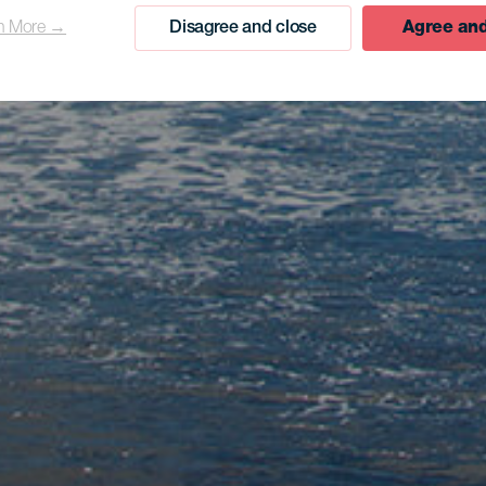
n More →
Disagree and close
Agree and