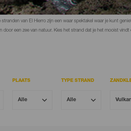
l meteen geassocieerd met landschappen om verliefd op te worden o
e stranden van El Hierro zijn een waar spektakel waar je kunt geniete
 door een zee van natuur. Kies het strand dat je het mooist vindt 
PLAATS
TYPE STRAND
ZANDKL