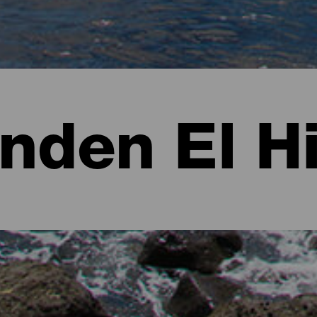
nden El H
 Hierro