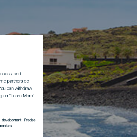
 access, and
Some partners do
. You can withdraw
ing on “Learn More”
s development
, Precise
l cookies