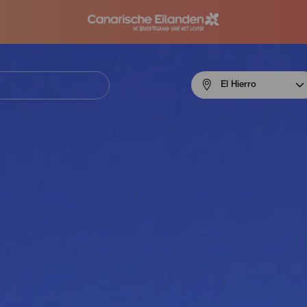
Menú
El Hierro
navigation
El
Hierro