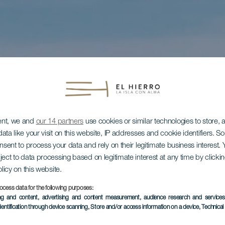
ent, we and
our 14 partners
use cookies or similar technologies to store,
ata like your visit on this website, IP addresses and cookie identifiers. 
onsent to process your data and rely on their legitimate business interest
ject to data processing based on legitimate interest at any time by click
olicy on this website.
ocess data for the following purposes:
ing and content, advertising and content measurement, audience research and service
dentification through device scanning
, Store and/or access information on a device
, Technica