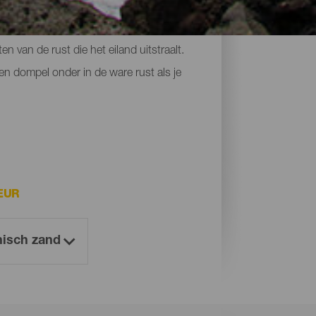
p een wandeling, onder water of vanuit de
n van de rust die het eiland uitstraalt.
en dompel onder in de ware rust als je
EUR