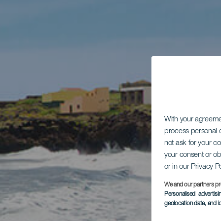
With your agreem
process personal d
not ask for your c
your consent or ob
or in our Privacy P
We and our partners pr
Personalised advertis
geolocation data, and i