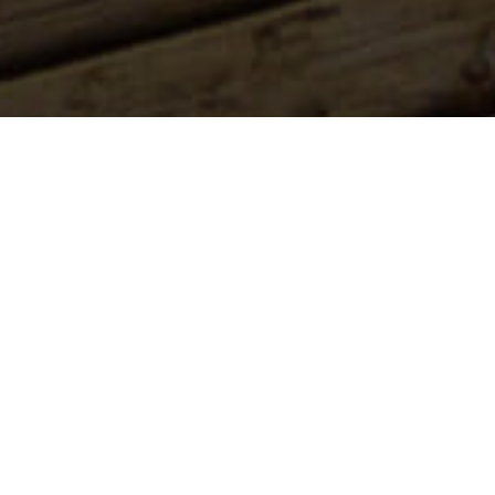
Natuurlijke Zwembaden
>
El Hierro
Een groot natuurlijk zwembad in El Golfo
Charco de los Sargos is samen met Charco de La Maceta
en Charco Azul een van de meest populaire
zwemgebieden in El Golfo, in de gemeente Frontera. Het
dankt zijn bijzondere structuur aan hoge kliffen en de zee
heeft verschillende plekken gecreëerd die ideaal zijn om te
baden. Het vulkanische landschap creëert de ideale sfeer
voor een dagje strand met een verschil.