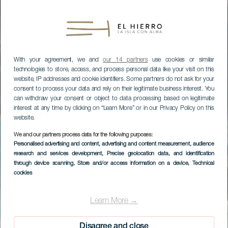
With your agreement, we and
our 14 partners
use cookies or similar
technologies to store, access, and process personal data like your visit on this
website, IP addresses and cookie identifiers. Some partners do not ask for your
consent to process your data and rely on their legitimate business interest. You
can withdraw your consent or object to data processing based on legitimate
interest at any time by clicking on “Learn More” or in our Privacy Policy on this
website.
We and our partners process data for the following purposes:
Personalised advertising and content, advertising and content measurement, audience
research and services development
, Precise geolocation data, and identification
through device scanning
, Store and/or access information on a device
, Technical
cookies
EL HIERRO
Charco de los Sargos
Learn More →
Disagree and close