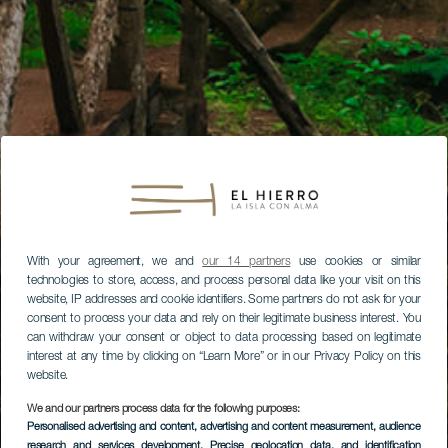
With your agreement, we and
our 14 partners
use cookies or similar
technologies to store, access, and process personal data like your visit on this
website, IP addresses and cookie identifiers. Some partners do not ask for your
consent to process your data and rely on their legitimate business interest. You
can withdraw your consent or object to data processing based on legitimate
interest at any time by clicking on “Learn More” or in our Privacy Policy on this
website.
We and our partners process data for the following purposes:
Personalised advertising and content, advertising and content measurement, audience
research and services development
, Precise geolocation data, and identification