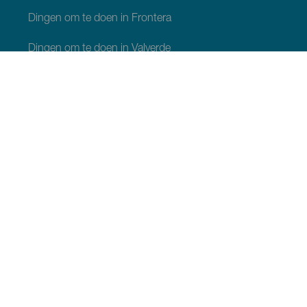
Dingen om te doen in Frontera
Dingen om te doen in Valverde
Dingen om te doen in El Pinar
WAT TE ZIEN EN TE DOEN
Natuurgebieden op El Hierro
Charmante plekjes op El Hierro
Uitzichtpunten op El Hierro
Paragliding op El Hierro