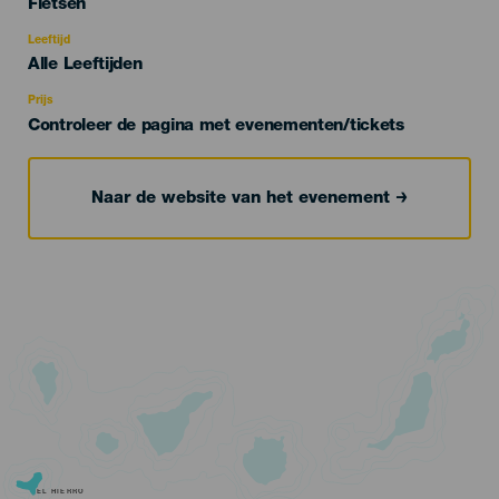
Categoría
Fietsen
del
evento
Leeftijd
Edad
Alle Leeftijden
Recomendada
Prijs
Controleer de pagina met evenementen/tickets
Naar de website van het evenement
EL HIERRO