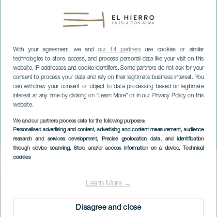
With your agreement, we and
our 14 partners
use cookies or similar
technologies to store, access, and process personal data like your visit on this
website, IP addresses and cookie identifiers. Some partners do not ask for your
consent to process your data and rely on their legitimate business interest. You
can withdraw your consent or object to data processing based on legitimate
interest at any time by clicking on “Learn More” or in our Privacy Policy on this
website.
We and our partners process data for the following purposes:
EL HIERRO
Personalised advertising and content, advertising and content measurement, audience
research and services development
, Precise geolocation data, and identification
Magma Bike
through device scanning
, Store and/or access information on a device
, Technical
cookies
Imagen
Listado
Learn More →
Disagree and close