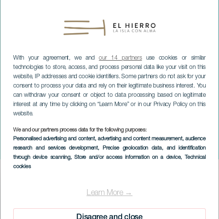
With your agreement, we and
our 14 partners
use cookies or similar
technologies to store, access, and process personal data like your visit on this
website, IP addresses and cookie identifiers. Some partners do not ask for your
consent to process your data and rely on their legitimate business interest. You
can withdraw your consent or object to data processing based on legitimate
interest at any time by clicking on “Learn More” or in our Privacy Policy on this
EL HIERRO
website.
Collectieve
We and our partners process data for the following purposes:
tentoonstelling: Miradas
Personalised advertising and content, advertising and content measurement, audience
research and services development
, Precise geolocation data, and identification
Diez
through device scanning
, Store and/or access information on a device
, Technical
cookies
Imagen
Listado
Learn More →
Disagree and close