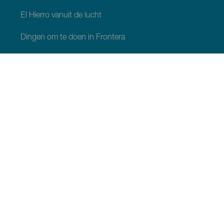
El Hierro vanuit de lucht
Dingen om te doen in Frontera
Dingen om te doen in Valverde
Dingen om te doen in El Pinar
WAT TE ZIEN EN TE DOEN
Natuurgebieden op El Hierro
Charmante plekjes op El Hierro
Uitzichtpunten op El Hierro