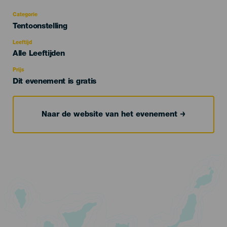
Categorie
Categoría
Tentoonstelling
del
evento
Leeftijd
Edad
Alle Leeftijden
Recomendada
Prijs
Dit evenement is gratis
Naar de website van het evenement