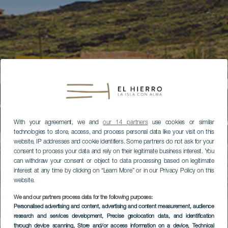
With your agreement, we and
our 14 partners
use cookies or similar
technologies to store, access, and process personal data like your visit on this
website, IP addresses and cookie identifiers. Some partners do not ask for your
consent to process your data and rely on their legitimate business interest. You
can withdraw your consent or object to data processing based on legitimate
interest at any time by clicking on “Learn More” or in our Privacy Policy on this
website.
We and our partners process data for the following purposes:
Personalised advertising and content, advertising and content measurement, audience
research and services development
, Precise geolocation data, and identification
through device scanning
, Store and/or access information on a device
, Technical