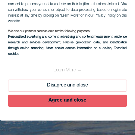
consent to process your data and rely on their legitimate business interest. You
can withdraw your consent or object to data processing based on legitimate
interest at any time by clicking on “Learn More” or in our Privacy Policy on this
website.
We and our partners process data for the following purposes:
Personalised advertising and content, advertising and content measurement, audience
research and services development
, Precise geolocation data, and identification
through device scanning
, Store and/or access information on a device
, Technical
cookies
Learn More →
Disagree and close
Agree and close