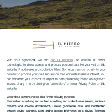
With your agreement, we and
our 14 partners
use cookies or similar
technologies to store, access, and process personal data like your visit on this
website, IP addresses and cookie identifiers. Some partners do not ask for your
consent to process your data and rely on their legitimate business interest. You
can withdraw your consent or object to data processing based on legitimate
interest at any time by clicking on “Learn More” or in our Privacy Policy on this
website.
We and our partners process data for the following purposes:
Personalised advertising and content, advertising and content measurement, audience
research and services development
, Precise geolocation data, and identification
through device scanning
, Store and/or access information on a device
, Technical