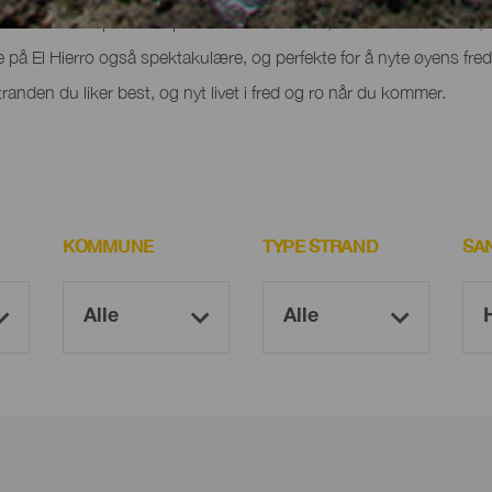
st med landskap det er spennende å utforske, om det så er til fots, 
 på El Hierro også spektakulære, og perfekte for å nyte øyens fre
randen du liker best, og nyt livet i fred og ro når du kommer.
KOMMUNE
TYPE STRAND
SA