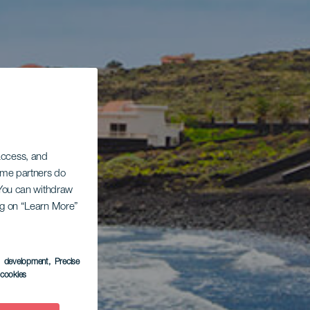
 access, and
Some partners do
. You can withdraw
ing on “Learn More”
s development
, Precise
l cookies