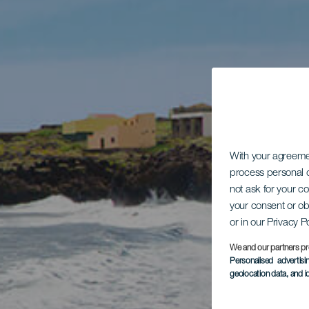
With your agreem
process personal d
not ask for your c
your consent or ob
or in our Privacy P
We and our partners pr
Personalised advertis
geolocation data, and i