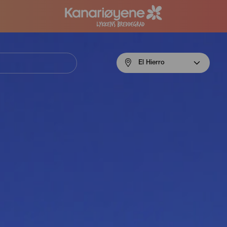
Menú
El Hierro
navigation
El
Hierro