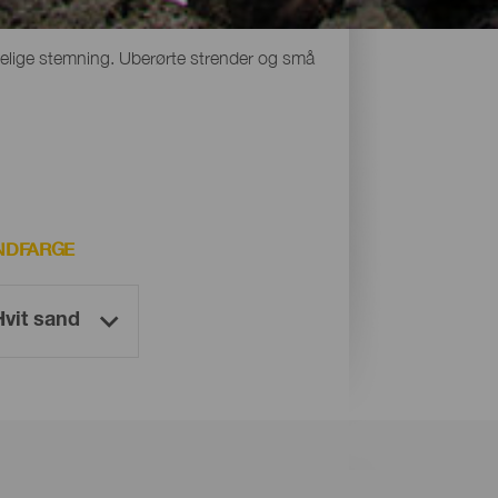
under vann eller fra luften. Men selv om
delige stemning. Uberørte strender og små
NDFARGE