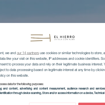
ent, we and
our 14 partners
use cookies or similar technologies to store,
ata like your visit on this website, IP addresses and cookie identifiers. 
onsent to process your data and rely on their legitimate business interest
ject to data processing based on legitimate interest at any time by click
olicy on this website.
ocess data for the following purposes:
ing and content, advertising and content measurement, audience research and service
dentification through device scanning
, Store and/or access information on a device
, Technica