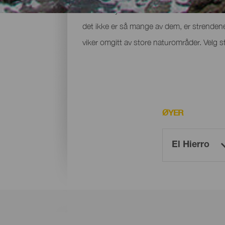
Den lille øyen El Hierro forbinder man hel
det ikke er så mange av dem, er strendene
viker omgitt av store naturområder. Velg st
ØYER