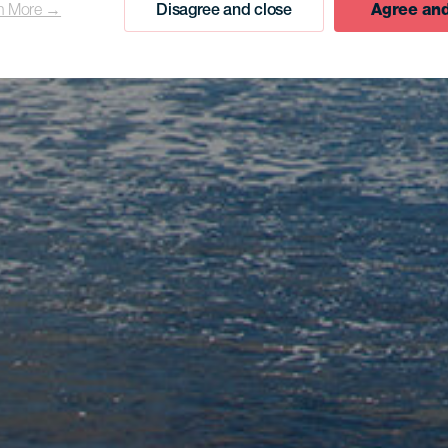
n More →
Disagree and close
Agree and