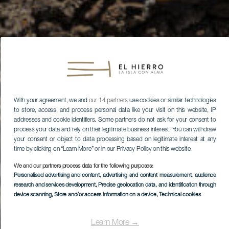
With your agreement, we and
our 14 partners
use cookies or similar technologies
to store, access, and process personal data like your visit on this website, IP
addresses and cookie identifiers. Some partners do not ask for your consent to
process your data and rely on their legitimate business interest. You can withdraw
your consent or object to data processing based on legitimate interest at any
time by clicking on “Learn More” or in our Privacy Policy on this website.
We and our partners process data for the following purposes:
Personalised advertising and content, advertising and content measurement, audience
research and services development
, Precise geolocation data, and identification through
device scanning
, Store and/or access information on a device
, Technical cookies
Learn More →