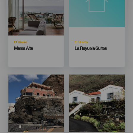
Isla
Isla
El Hierro
El Hierro
Titular
Titular
Marea Alta
La Rayuela Suites
Imagen
Imagen
Imagen
Imagen
Listado
Listado