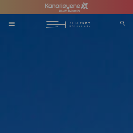
Hopp
til
hovedinnhold