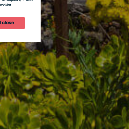
l cookies
 close