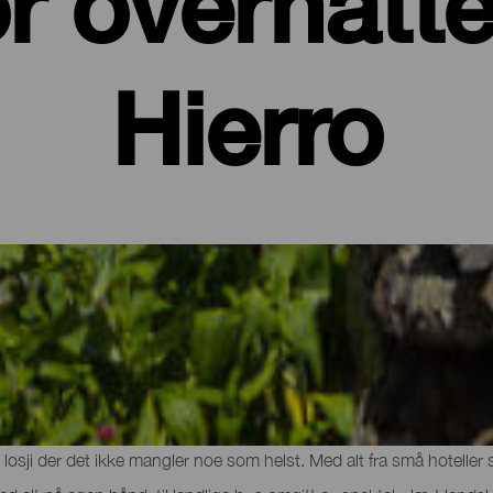
r overnatte
Hierro
g leiligheter på El Hierro
kanske natur og gastronomi, er det tid for å slappe helt av og hent
d losji der det ikke mangler noe som helst. Med alt fra små hoteller 