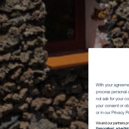
With your agreem
process personal d
not ask for your c
your consent or ob
or in our Privacy P
We and our partners pr
Personalised advertis