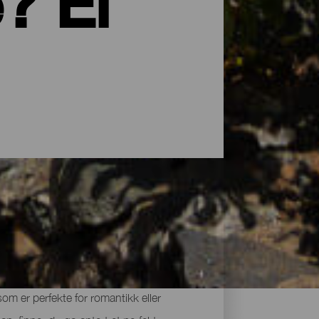
? El
e seg inn igjen. Overnattingstilbudet på
som er perfekte for romantikk eller