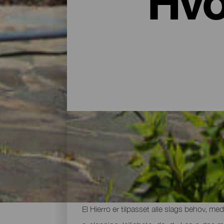
Hvo
Hoteller, leiehus på landet o
Etter en dag med utforskning av øyens vul
El Hierro er tilpasset alle slags behov, me