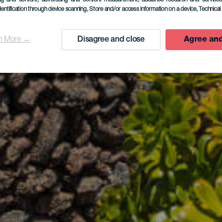
dentification through device scanning
, Store and/or access information on a device
, Technica
n More →
Disagree and close
Agree and