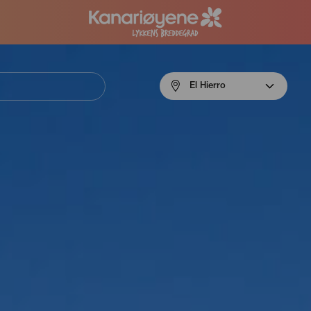
Menú
El Hierro
navigation
El
Hierro