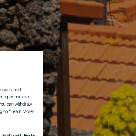
 access, and
Some partners do
. You can withdraw
ing on “Learn More”
s development
, Precise