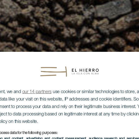
ent, we and
our 14 partners
use cookies or similar technologies to store,
ata like your visit on this website, IP addresses and cookie identifiers. 
onsent to process your data and rely on their legitimate business interest
ject to data processing based on legitimate interest at any time by click
olicy on this website.
ocess data for the following purposes:
ing and content, advertising and content measurement, audience research and service