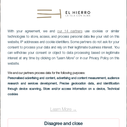
With your agreement, we and
our 14 partners
use cookies or similar
technologies to store, access, and process personal data like your visit on this
website, IP addresses and cookie identifiers. Some partners do not ask for your
consent to process your data and rely on their legitimate business interest. You
can withdraw your consent or object to data processing based on legitimate
interest at any time by clicking on “Learn More” or in our Privacy Policy on this
website.
We and our partners process data for the following purposes:
Personalised advertising and content, advertising and content measurement, audience
research and services development
, Precise geolocation data, and identification
through device scanning
, Store and/or access information on a device
, Technical
cookies
Learn More →
Disagree and close