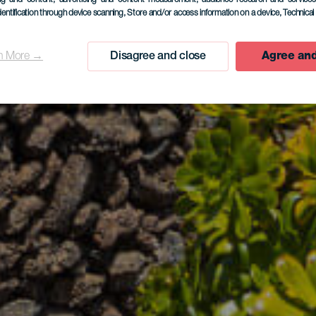
dentification through device scanning
, Store and/or access information on a device
, Technica
n More →
Disagree and close
Agree and