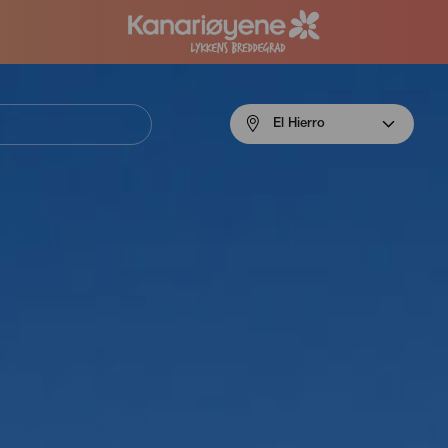
Menú
El Hierro
navigation
El
Hierro