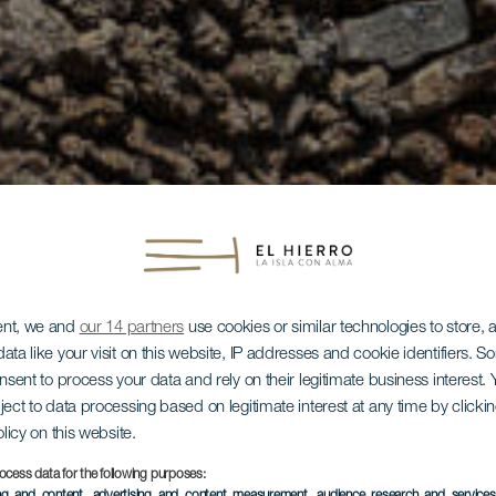
ent, we and
our 14 partners
use cookies or similar technologies to store,
ata like your visit on this website, IP addresses and cookie identifiers. 
onsent to process your data and rely on their legitimate business interest
ject to data processing based on legitimate interest at any time by click
olicy on this website.
ocess data for the following purposes:
ing and content, advertising and content measurement, audience research and service