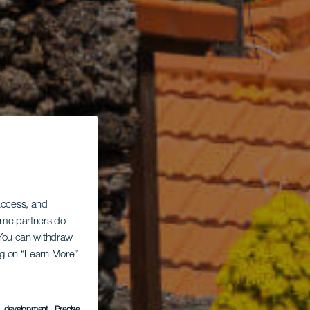
 access, and
Some partners do
. You can withdraw
ing on “Learn More”
s development
, Precise