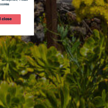
l cookies
 close