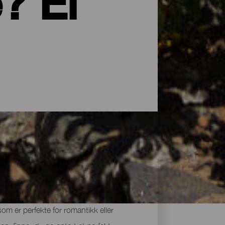
? El
e seg inn igjen. Overnattingstilbudet på
som er perfekte for romantikk eller