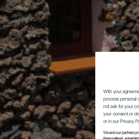
With your agreem
process personal d
not ask for your c
your consent or ob
or in our Privacy P
We and our partners pr
Personalised advertis