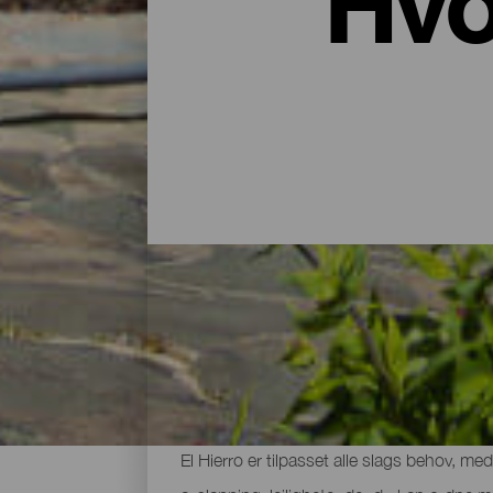
Hvo
Hoteller, leiehus på landet o
Etter en dag med utforskning av øyens vul
El Hierro er tilpasset alle slags behov, me