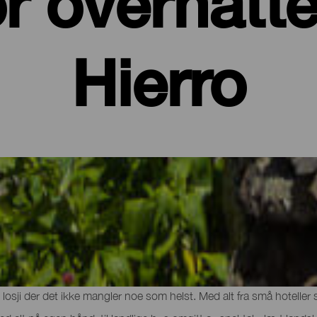
r overnatte
Hierro
g leiligheter på El Hierro
kanske natur og gastronomi, er det tid for å slappe helt av og hent
d losji der det ikke mangler noe som helst. Med alt fra små hoteller 