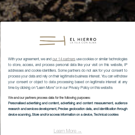
With your agreement, we and
our 14 partners
use cookies or similar technologies
to store, access, and process personal data like your visit on this website, IP
addresses and cookie identifiers. Some partners do not ask for your consent to
process your data and rely on their legitimate business interest. You can withdraw
your consent or object to data processing based on legitimate interest at any
time by clicking on “Learn More” or in our Privacy Policy on this website.
We and our partners process data for the following purposes:
Personalised advertising and content, advertising and content measurement, audience
research and services development
, Precise geolocation data, and identification through
device scanning
, Store and/or access information on a device
, Technical cookies
Learn More →