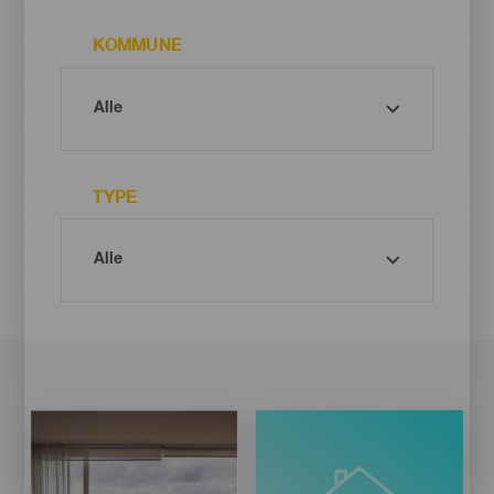
KOMMUNE
TYPE
Imagen
Imagen
Listado