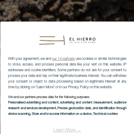
With your agreement, we and
our 14 partners
use cookies or similar technologies
to store, access, and process personal data like your visit on this website, IP
addresses and cookie identifiers. Some partners do not ask for your consent to
process your data and rely on their legitimate business interest. You can withdraw
your consent or object to data processing based on legitimate interest at any
time by clicking on “Learn More” or in our Privacy Policy on this website.
We and our partners process data for the following purposes:
Personalised advertising and content, advertising and content measurement, audience
research and services development
, Precise geolocation data, and identification through
device scanning
, Store and/or access information on a device
, Technical cookies
Learn More →