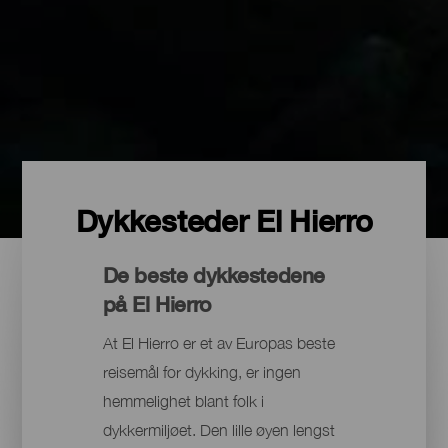
Dykkesteder El Hierro
De beste dykkestedene
på El Hierro
At El Hierro er et av Europas beste
reisemål for dykking, er ingen
hemmelighet blant folk i
dykkermiljøet. Den lille øyen lengst