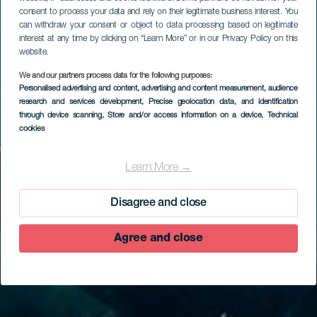
consent to process your data and rely on their legitimate business interest. You
can withdraw your consent or object to data processing based on legitimate
interest at any time by clicking on “Learn More” or in our Privacy Policy on this
website.
We and our partners process data for the following purposes:
Personalised advertising and content, advertising and content measurement, audience
research and services development
, Precise geolocation data, and identification
through device scanning
, Store and/or access information on a device
, Technical
cookies
Learn More →
Disagree and close
Agree and close