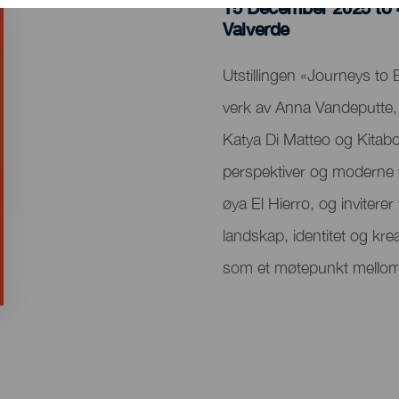
15 December 2025 to 
Localidad
Valverde
Descripción
Utstillingen «Journeys to 
del
verk av Anna Vandeputte, 
evento
Katya Di Matteo og Kitab
perspektiver og moderne vi
øya El Hierro, og invitere
landskap, identitet og krea
som et møtepunkt mellom 