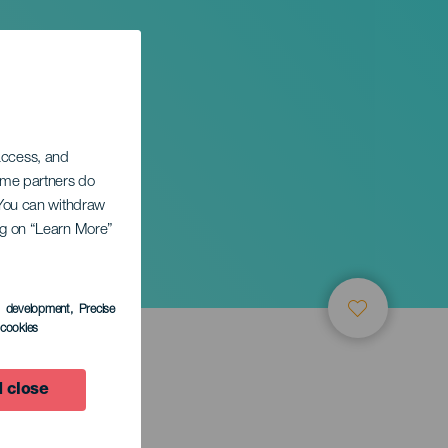
 access, and
Some partners do
. You can withdraw
ing on “Learn More”
l Hierro
s development
, Precise
l cookies
 close