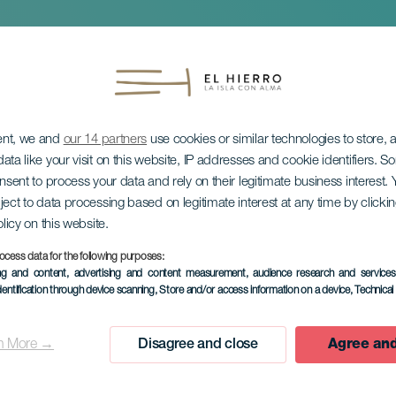
ent, we and
our 14 partners
use cookies or similar technologies to store,
ata like your visit on this website, IP addresses and cookie identifiers. 
onsent to process your data and rely on their legitimate business interest
ject to data processing based on legitimate interest at any time by click
utstilling: Reiser til E
olicy on this website.
ocess data for the following purposes:
ing and content, advertising and content measurement, audience research and service
dentification through device scanning
, Store and/or access information on a device
, Technica
n More →
Disagree and close
Agree and
TIDLIGERE AKTIVITET