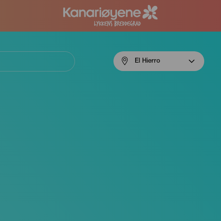
Menú
El Hierro
navigation
El
Hierro