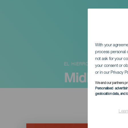
With your agreem
process personal d
not ask for your c
EL HIERRO
your consent or ob
Midlertidig 
or in our Privacy P
We and our partners pr
Personalised advertis
geolocation data, and i
Lear
Imagen