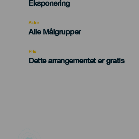
Categoría
Eksponering
del
evento
Alder
Edad
Alle Målgrupper
Recomendada
Pris
Dette arrangementet er gratis