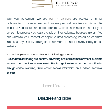
With your agreement, we and
our 14 partners
use cookies or similar
technologies to store, access, and process personal data like your visit on this
website, IP addresses and cookie identifiers. Some partners do not ask for your
consent to process your data and rely on their legitimate business interest. You
can withdraw your consent or object to data processing based on legitimate
interest at any time by clicking on “Learn More” or in our Privacy Policy on this
website.
We and our partners process data for the following purposes:
EL HIERRO
Personalised advertising and content, advertising and content measurement, audience
Julepyntverksted
research and services development
, Precise geolocation data, and identification
through device scanning
, Store and/or access information on a device
, Technical
cookies
Imagen
Listado
Learn More →
Disagree and close