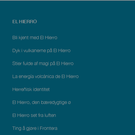
Menú
EL HIERRO
footer
El
Hierro
Bli kjent med El Hierro
Dyk i vulkanerne på El Hierro
Stier fulde af magi på El Hierro
La energía volcánica de El Hierro
Herreñisk identitet
El Hierro, den bæredygtige ø
El Hierro set fra luften
Ting å gjøre i Frontera