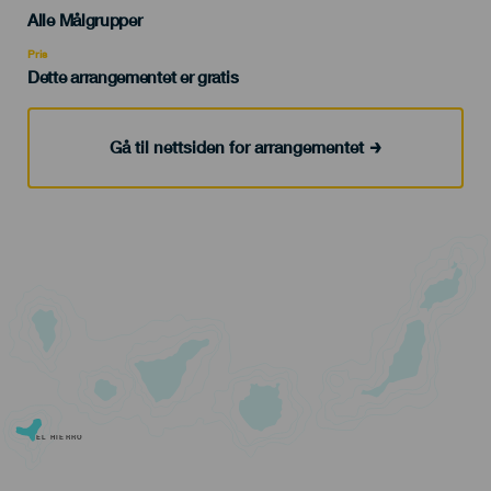
Edad
Alle Målgrupper
Recomendada
Pris
Dette arrangementet er gratis
Gå til nettsiden for arrangementet
EL HIERRO