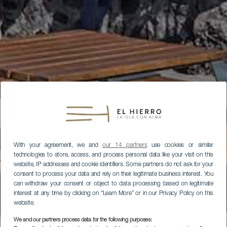
With your agreement, we and
our 14 partners
use cookies or similar
technologies to store, access, and process personal data like your visit on this
website, IP addresses and cookie identifiers. Some partners do not ask for your
consent to process your data and rely on their legitimate business interest. You
can withdraw your consent or object to data processing based on legitimate
interest at any time by clicking on “Learn More” or in our Privacy Policy on this
website.
We and our partners process data for the following purposes: