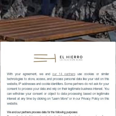
With your agreement, we and
our 14 partners
use cookies or similar
technologies to store, access, and process personal data like your visit on this
website, IP addresses and cookie identifiers. Some partners do not ask for your
consent to process your data and rely on their legitimate business interest. You
can withdraw your consent or object to data processing based on legitimate
interest at any time by clicking on “Learn More” or in our Privacy Policy on this
website.
We and our partners process data for the following purposes: