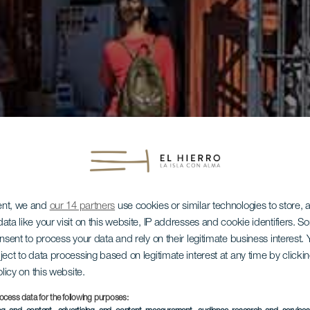
ent, we and
our 14 partners
use cookies or similar technologies to store,
ata like your visit on this website, IP addresses and cookie identifiers. 
onsent to process your data and rely on their legitimate business interest
ject to data processing based on legitimate interest at any time by click
olicy on this website.
ocess data for the following purposes: