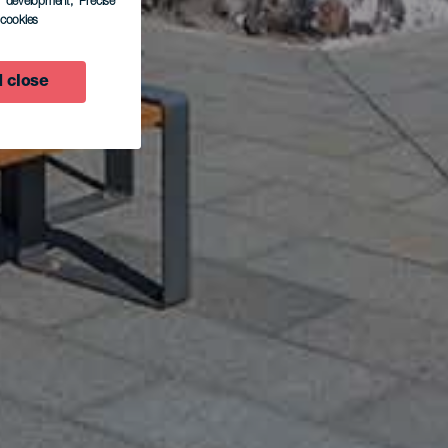
s development
, Precise
l cookies
 close