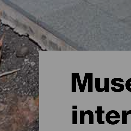
Muse
inte