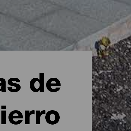
as de
ierro