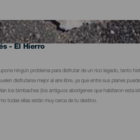
és - El Hierro
 supone ningún problema para disfrutar de un rico legado, tanto hi
uelen disfrutarse mejor al aire libre, ya que entre sus planes pue
ían los bimbaches (los antiguos aborígenes que habitaron esta isla
o todas ellas están muy cerca de tu destino.