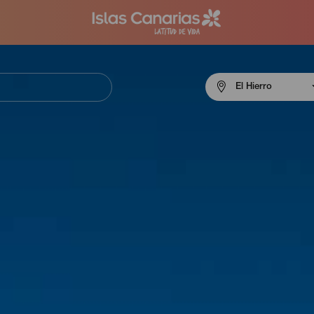
Menú
El Hierro
navigation
El
Hierro