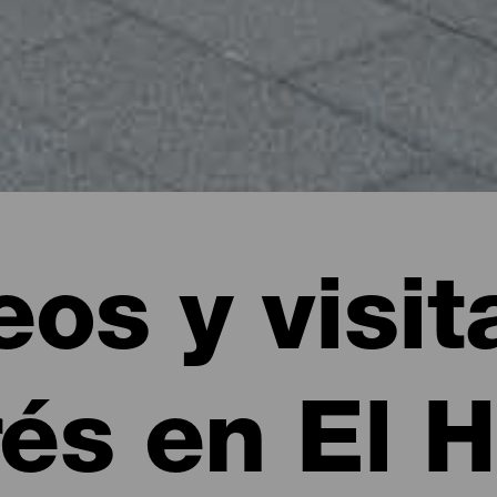
os y visit
rés en El H