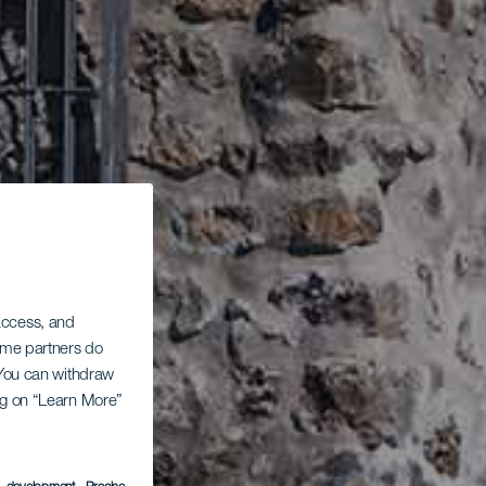
 access, and
Some partners do
. You can withdraw
ing on “Learn More”