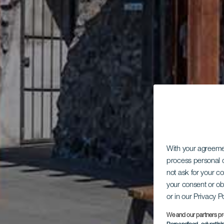
With your agreem
process personal d
not ask for your c
your consent or ob
or in our Privacy P
We and our partners pr