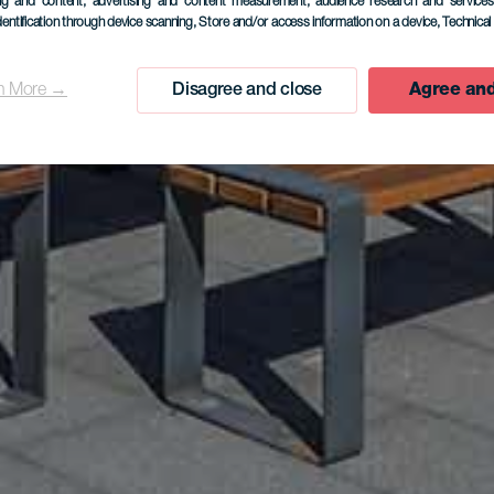
ing and content, advertising and content measurement, audience research and service
dentification through device scanning
, Store and/or access information on a device
, Technica
n More →
Disagree and close
Agree and