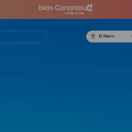
Menú
El Hierro
navigation
El
Hierro