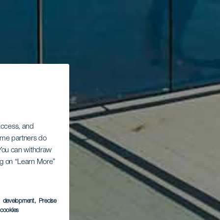
 access, and
Some partners do
. You can withdraw
ing on “Learn More”
s development
, Precise
l cookies