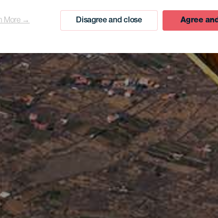
n More →
Disagree and close
Agree and