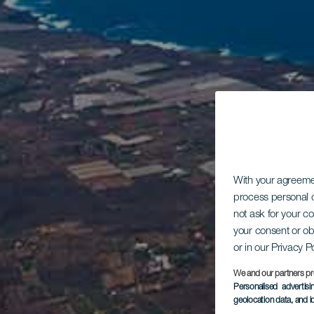
With your agreem
process personal d
not ask for your c
your consent or ob
or in our Privacy P
We and our partners pr
Personalised advertis
geolocation data, and i