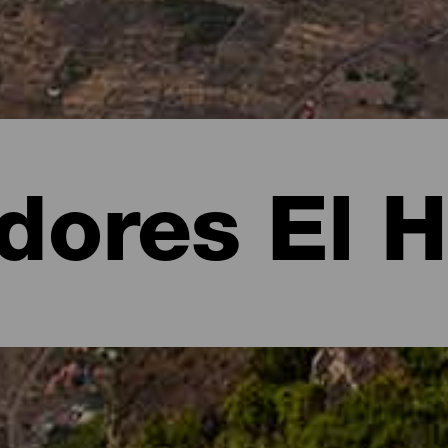
dores El H
 El Hierro