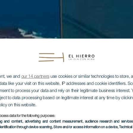
ent, we and
our 14 partners
use cookies or similar technologies to store,
ata like your visit on this website, IP addresses and cookie identifiers. 
onsent to process your data and rely on their legitimate business interest
ject to data processing based on legitimate interest at any time by click
olicy on this website.
ocess data for the following purposes:
ing and content, advertising and content measurement, audience research and service
dentification through device scanning
, Store and/or access information on a device
, Technica