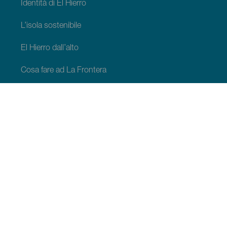
Identità di El Hierro
L’isola sostenibile
El Hierro dall’alto
Cosa fare ad La Frontera
Cosa fare ad Valverde
Cosa fare ad El Pinar
COSA VEDERE E COSA FARE
Spazi naturali di EL Hierro
Luoghi di charme di El Hierro