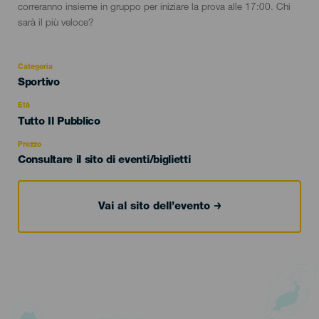
correranno insieme in gruppo per iniziare la prova alle 17:00. Chi
sarà il più veloce?
Categoria
Categoría
Sportivo
del
evento
Età
Edad
Tutto Il Pubblico
Recomendada
Prezzo
Consultare il sito di eventi/biglietti
Vai al sito dell’evento