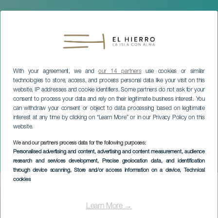
With your agreement, we and
our 14 partners
use cookies or similar
technologies to store, access, and process personal data like your visit on this
website, IP addresses and cookie identifiers. Some partners do not ask for your
consent to process your data and rely on their legitimate business interest. You
can withdraw your consent or object to data processing based on legitimate
interest at any time by clicking on “Learn More” or in our Privacy Policy on this
website.
EL HIERRO
We and our partners process data for the following purposes:
Liga Herobike 2023. El
Personalised advertising and content, advertising and content measurement, audience
research and services development
, Precise geolocation data, and identification
Hierro
through device scanning
, Store and/or access information on a device
, Technical
cookies
Imagen
Listado
Learn More →