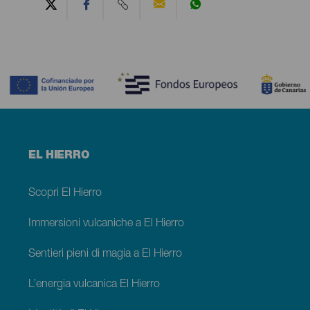
Contenido
Menú
EL HIERRO
footer
El
Hierro
Scopri El Hierro
Immersioni vulcaniche a El Hierro
Sentieri pieni di magia a El Hierro
L’energia vulcanica El Hierro