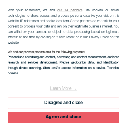
With your agreement, we and
our 14 partners
use cookies or similar
technologies to store, access, and process personal data like your visit on this
website, IP addresses and cookie identifiers. Some partners do not ask for your
consent to process your data and rely on their legitimate business interest. You
can withdraw your consent or object to data processing based on legitimate
interest at any time by clicking on “Learn More” or in our Privacy Policy on this
website.
We and our partners process data for the following purposes:
EL HIERRO
Personalised advertising and content, advertising and content measurement, audience
research and services development
, Precise geolocation data, and identification
Junior meridiano
through device scanning
, Store and/or access information on a device
, Technical
cookies
Imagen
Listado
Learn More →
Disagree and close
Agree and close