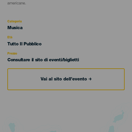
americane.
Categoria
Categoría
Musica
del
evento
Età
Edad
Tutto Il Pubblico
Recomendada
Prezzo
Consultare il sito di eventi/biglietti
Vai al sito dell’evento