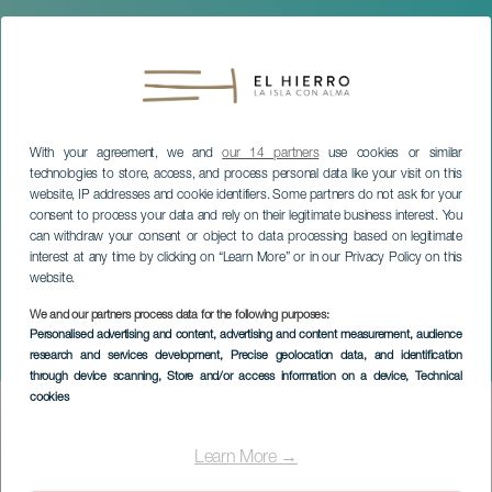
With your agreement, we and
our 14 partners
use cookies or similar
technologies to store, access, and process personal data like your visit on this
website, IP addresses and cookie identifiers. Some partners do not ask for your
consent to process your data and rely on their legitimate business interest. You
can withdraw your consent or object to data processing based on legitimate
interest at any time by clicking on “Learn More” or in our Privacy Policy on this
website.
We and our partners process data for the following purposes:
EL HIERRO
Personalised advertising and content, advertising and content measurement, audience
research and services development
, Precise geolocation data, and identification
Germán López: Alma
through device scanning
, Store and/or access information on a device
, Technical
cookies
Imagen
Listado
Learn More →