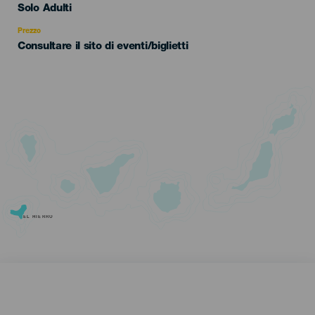
Edad
Solo Adulti
Recomendada
Prezzo
Consultare il sito di eventi/biglietti
EL HIERRO