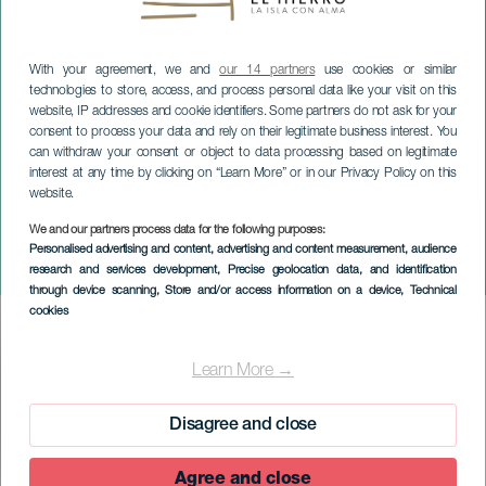
With your agreement, we and
our 14 partners
use cookies or similar
technologies to store, access, and process personal data like your visit on this
website, IP addresses and cookie identifiers. Some partners do not ask for your
consent to process your data and rely on their legitimate business interest. You
can withdraw your consent or object to data processing based on legitimate
interest at any time by clicking on “Learn More” or in our Privacy Policy on this
EL HIERRO
website.
Concentramento
We and our partners process data for the following purposes:
Internazionale di
Personalised advertising and content, advertising and content measurement, audience
research and services development
, Precise geolocation data, and identification
Parapendio
through device scanning
, Store and/or access information on a device
, Technical
cookies
Imagen
Listado
Learn More →
Disagree and close
Agree and close