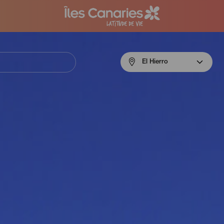
Menú
El Hierro
navigation
El
Hierro