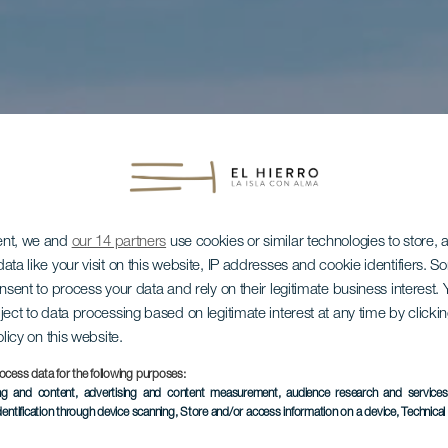
ent, we and
our 14 partners
use cookies or similar technologies to store,
ata like your visit on this website, IP addresses and cookie identifiers. 
onsent to process your data and rely on their legitimate business interest
ject to data processing based on legitimate interest at any time by click
olicy on this website.
ocess data for the following purposes:
ing and content, advertising and content measurement, audience research and service
dentification through device scanning
, Store and/or access information on a device
, Technica