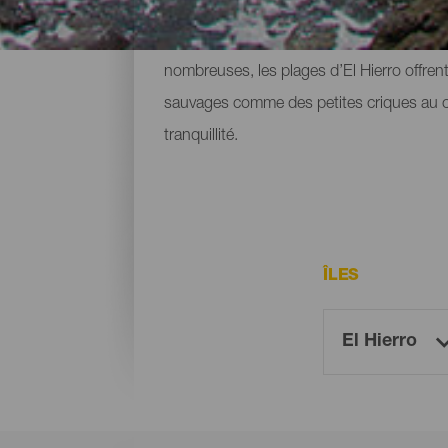
La petite île d’El Hierro est souvent asso
nombreuses, les plages d’El Hierro offrent 
sauvages comme des petites criques au cœ
tranquillité.
ÎLES