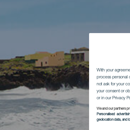
With your agreem
process personal d
not ask for your c
your consent or ob
or in our Privacy P
We and our partners pr
Personalised advertis
geolocation data, and i