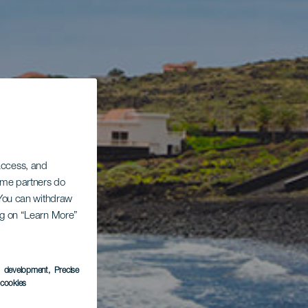
 access, and
Some partners do
. You can withdraw
ing on “Learn More”
s development
, Precise
l cookies