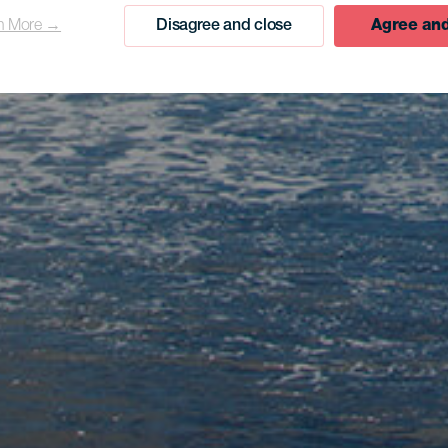
n More →
Disagree and close
Agree and