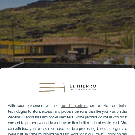
With your agreement, we and
our 14 partners
use cookies or similar
technologies to store, access, and process personal data like your visit on this
website, IP addresses and cookie identifiers. Some partners do not ask for your
consent to process your data and rely on their legitimate business interest. You
can withdraw your consent or object to data processing based on legitimate
interest at any time by clicking on “Learn More” or in our Privacy Policy on this