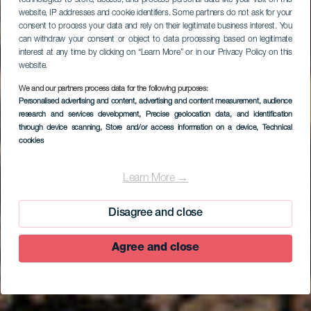
website, IP addresses and cookie identifiers. Some partners do not ask for your
consent to process your data and rely on their legitimate business interest. You
can withdraw your consent or object to data processing based on legitimate
interest at any time by clicking on “Learn More” or in our Privacy Policy on this
website.
We and our partners process data for the following purposes:
Personalised advertising and content, advertising and content measurement, audience
research and services development
, Precise geolocation data, and identification
through device scanning
, Store and/or access information on a device
, Technical
cookies
Learn More →
Disagree and close
Agree and close