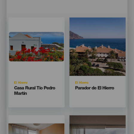
Imagen
Imagen
Imagen
Imagen
Listado
Listado
Isla
Isla
El Hierro
El Hierro
Titular
Titular
Casa Rural Tío Pedro
Parador de El Hierro
Martín
Imagen
Imagen
Imagen
Imagen
Listado
Listado