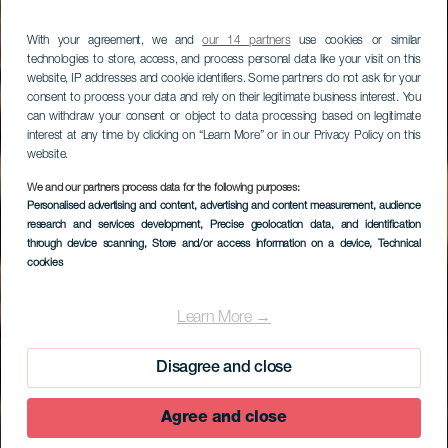
With your agreement, we and
our 14 partners
use cookies or similar
technologies to store, access, and process personal data like your visit on this
website, IP addresses and cookie identifiers. Some partners do not ask for your
consent to process your data and rely on their legitimate business interest. You
can withdraw your consent or object to data processing based on legitimate
interest at any time by clicking on “Learn More” or in our Privacy Policy on this
website.
We and our partners process data for the following purposes:
Personalised advertising and content, advertising and content measurement, audience
research and services development
, Precise geolocation data, and identification
through device scanning
, Store and/or access information on a device
, Technical
cookies
Learn More →
Disagree and close
Agree and close