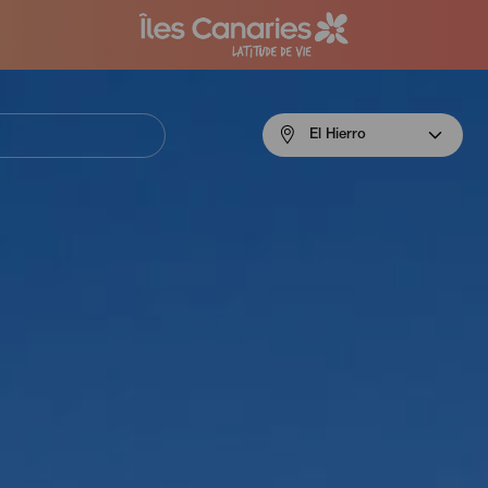
Menú
El Hierro
navigation
El
Hierro