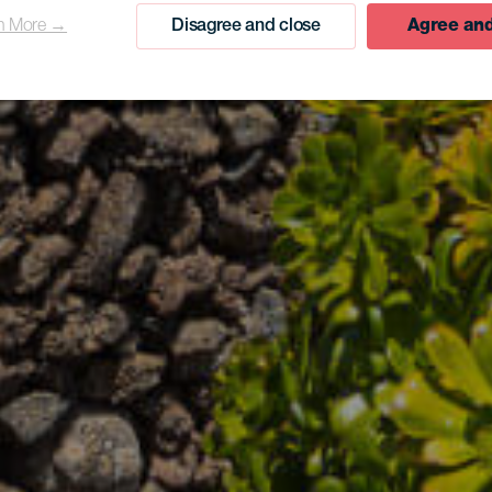
n More →
Disagree and close
Agree and