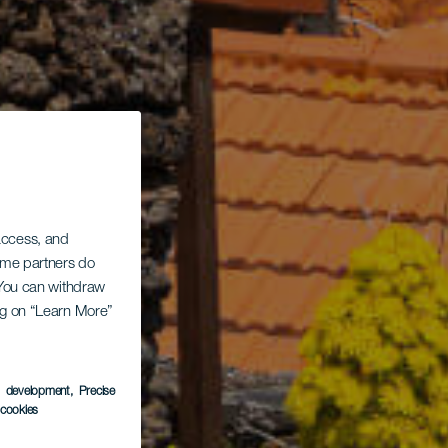
 access, and
Some partners do
. You can withdraw
ing on “Learn More”
s development
, Precise
l cookies