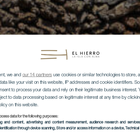
ent, we and
our 14 partners
use cookies or similar technologies to store,
ata like your visit on this website, IP addresses and cookie identifiers. 
onsent to process your data and rely on their legitimate business interest
ject to data processing based on legitimate interest at any time by click
olicy on this website.
ocess data for the following purposes:
ing and content, advertising and content measurement, audience research and service
dentification through device scanning
, Store and/or access information on a device
, Technica