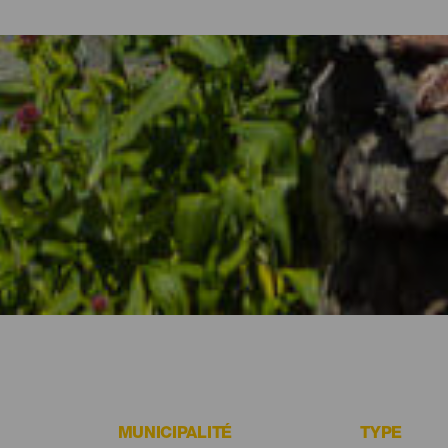
les et appartements d'El Hierro
nature volcanique et la gastronomie de l’île, l’heure est venue de pr
esoins de chaque voyageur à travers des complexes touristiques p
calme aux appartements vous permettant de vivre à votre façon, en
forcément un logement fait pour vous à El Hierro.
MUNICIPALITÉ
TYPE