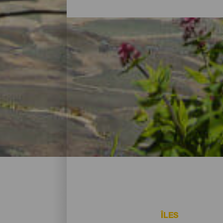
Les hôtels, maisons rura
Après avoir passé la journée à explorer la 
d’hébergement à El Hierro s’adapte aux b
hôtels parfaits pour vivre d’amour et de 
dans des paysages spectaculaires, il y a 
ÎLES