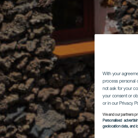
With your agreem
process personal d
not ask for your c
your consent or ob
or in our Privacy P
We and our partners pr
Personalised advertis
geolocation data, and i