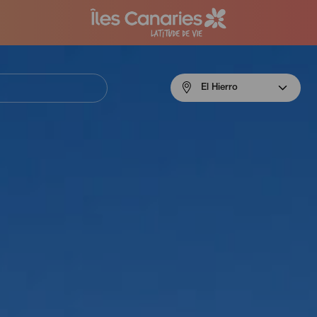
Menú
El Hierro
navigation
El
Hierro