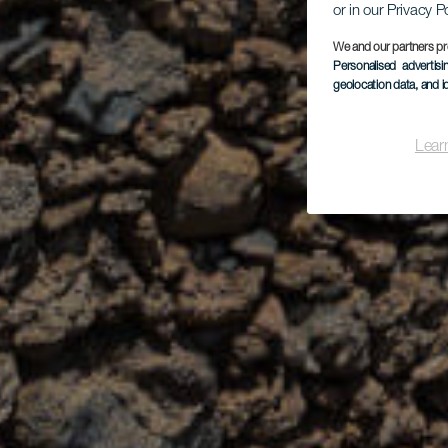
or in our Privacy P
We and our partners pr
Personalised advertis
geolocation data, and i
Lear