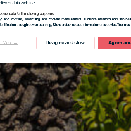
olicy on this website.
ocess data for the following purposes:
ing and content, advertising and content measurement, audience research and service
dentification through device scanning
, Store and/or access information on a device
, Technica
n More →
Disagree and close
Agree and