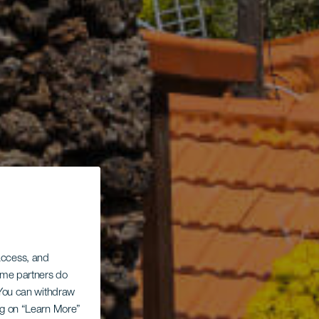
 access, and
Some partners do
. You can withdraw
ing on “Learn More”