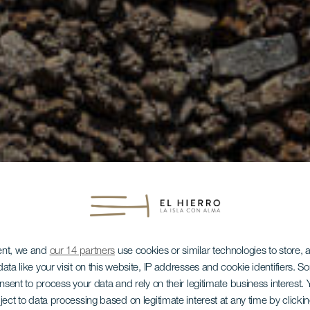
ent, we and
our 14 partners
use cookies or similar technologies to store,
ata like your visit on this website, IP addresses and cookie identifiers. 
onsent to process your data and rely on their legitimate business interest
ject to data processing based on legitimate interest at any time by click