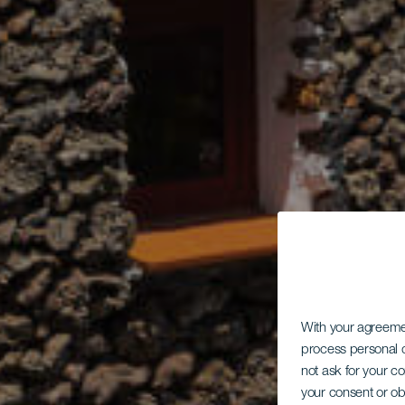
With your agreem
process personal d
not ask for your c
your consent or ob