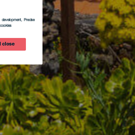
s development
, Precise
l cookies
 close