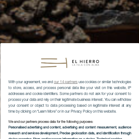
With your agreement, we and
our 14 partners
use cookies or similar technologies
to store, access, and process personal data like your visit on this website, IP
addresses and cookie identifiers. Some partners do not ask for your consent to
process your data and rely on their legitimate business interest. You can withdraw
your consent or object to data processing based on legitimate interest at any
time by clicking on “Learn More” or in our Privacy Policy on this website.
We and our partners process data for the following purposes:
Personalised advertising and content, advertising and content measurement, audience
research and services development
, Precise geolocation data, and identification through