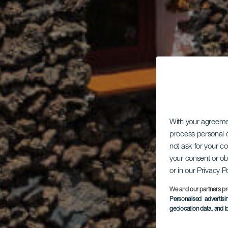
With your agreem
process personal d
not ask for your c
your consent or ob
or in our Privacy P
We and our partners pr
Personalised advertis
geolocation data, and i