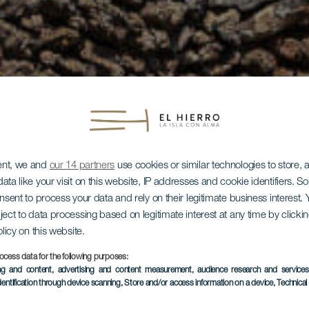
ent, we and
our 14 partners
use cookies or similar technologies to store,
ata like your visit on this website, IP addresses and cookie identifiers. 
onsent to process your data and rely on their legitimate business interest
ject to data processing based on legitimate interest at any time by click
olicy on this website.
ocess data for the following purposes:
ing and content, advertising and content measurement, audience research and service
dentification through device scanning
, Store and/or access information on a device
, Technica