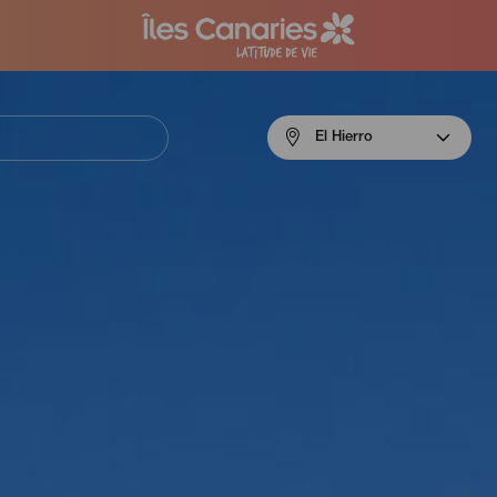
Menú
El Hierro
navigation
El
Hierro