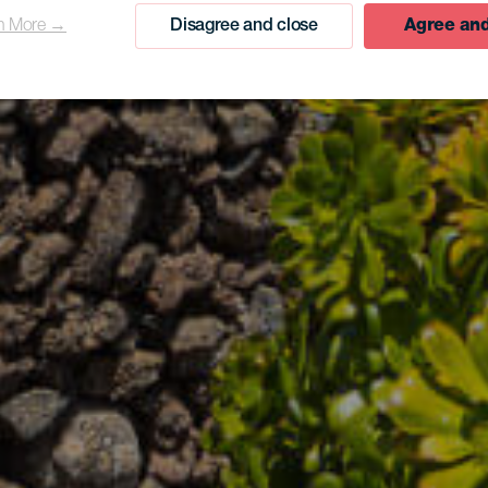
n More →
Disagree and close
Agree and