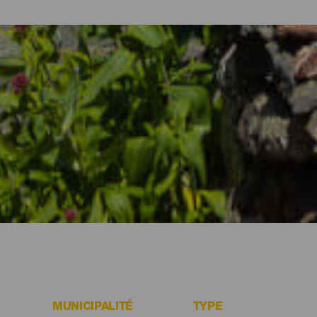
les et appartements d'El Hierro
nature volcanique et la gastronomie de l’île, l’heure est venue de pr
esoins de chaque voyageur à travers des complexes touristiques p
calme aux appartements vous permettant de vivre à votre façon, en
forcément un logement fait pour vous à El Hierro.
MUNICIPALITÉ
TYPE