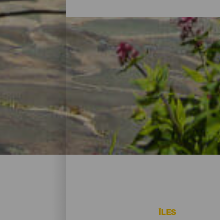
Les hôtels, maisons rura
Après avoir passé la journée à explorer la 
d’hébergement à El Hierro s’adapte aux b
hôtels parfaits pour vivre d’amour et de 
dans des paysages spectaculaires, il y a 
ÎLES