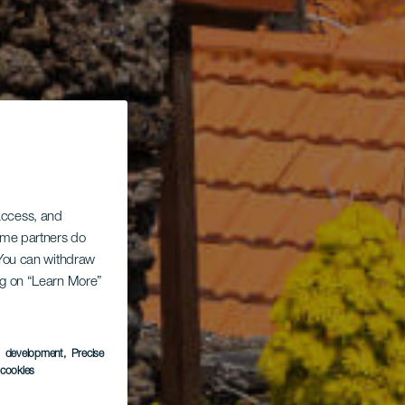
 access, and
Some partners do
. You can withdraw
ing on “Learn More”
s development
, Precise
l cookies