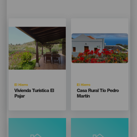
Imagen
Imagen
Imagen
Imagen
Listado
Listado
Isla
Isla
El Hierro
El Hierro
Titular
Titular
Vivienda Turística El
Casa Rural Tío Pedro
Pajar
Martín