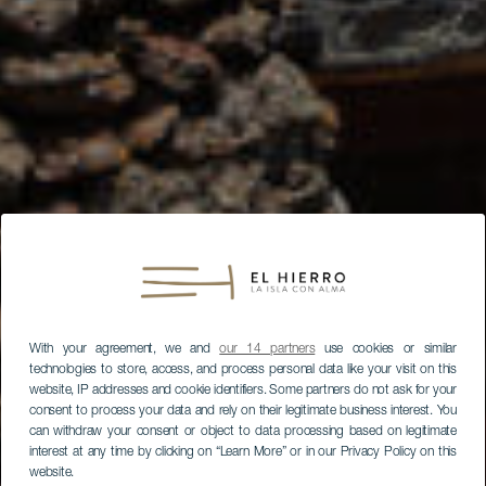
With your agreement, we and
our 14 partners
use cookies or similar
technologies to store, access, and process personal data like your visit on this
website, IP addresses and cookie identifiers. Some partners do not ask for your
consent to process your data and rely on their legitimate business interest. You
can withdraw your consent or object to data processing based on legitimate
interest at any time by clicking on “Learn More” or in our Privacy Policy on this
website.