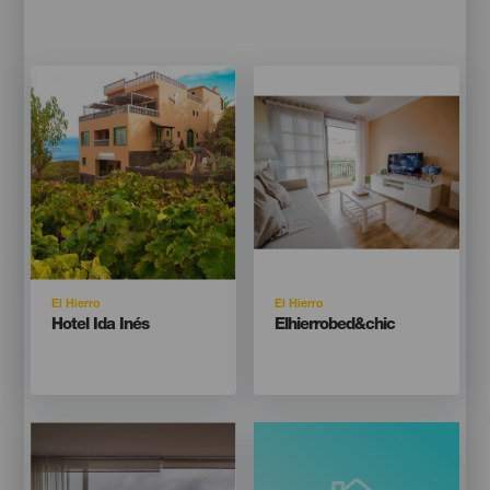
Imagen
Imagen
Imagen
Imagen
Listado
Listado
Isla
Isla
El Hierro
El Hierro
Titular
Titular
Hotel Ida Inés
Elhierrobed&chic
Imagen
Imagen
Listado