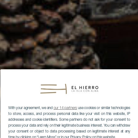
With your agreement, we and
our 14 partners
use cookies or similar technologies
to store, access, and process personal data like your visit on this website, IP
addresses and cookie identifiers. Some partners do not ask for your consent to
process your data and rely on their legitimate business interest. You can withdraw
your consent or object to data processing based on legitimate interest at any
time by clicking on “Learn More” or in our Privacy Policy on this website.