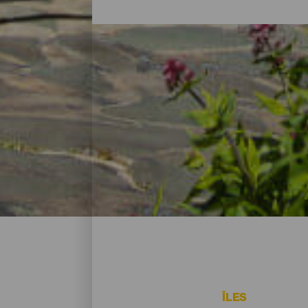
Les hôtels, maisons rura
Après avoir passé la journée à explorer la 
d’hébergement à El Hierro s’adapte aux b
hôtels parfaits pour vivre d’amour et de 
dans des paysages spectaculaires, il y a 
ÎLES