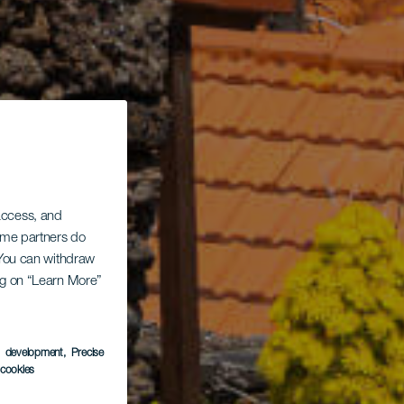
 access, and
Some partners do
. You can withdraw
ing on “Learn More”
s development
, Precise
l cookies