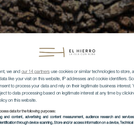
ent, we and
our 14 partners
use cookies or similar technologies to store,
ata like your visit on this website, IP addresses and cookie identifiers. 
onsent to process your data and rely on their legitimate business interest
ject to data processing based on legitimate interest at any time by click
olicy on this website.
ocess data for the following purposes:
ing and content, advertising and content measurement, audience research and service
dentification through device scanning
, Store and/or access information on a device
, Technica