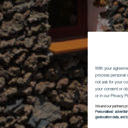
With your agreem
process personal d
not ask for your c
your consent or ob
or in our Privacy P
We and our partners pr
Personalised advertis
geolocation data, and i