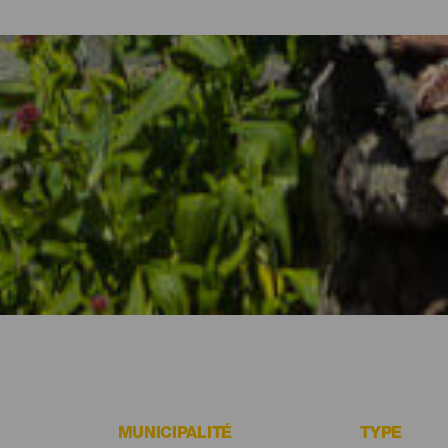
les et appartements d'El Hierro
nature volcanique et la gastronomie de l’île, l’heure est venue de pr
esoins de chaque voyageur à travers des complexes touristiques p
calme aux appartements vous permettant de vivre à votre façon, en
forcément un logement fait pour vous à El Hierro.
MUNICIPALITÉ
TYPE