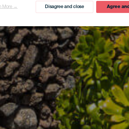
n More →
Disagree and close
Agree and