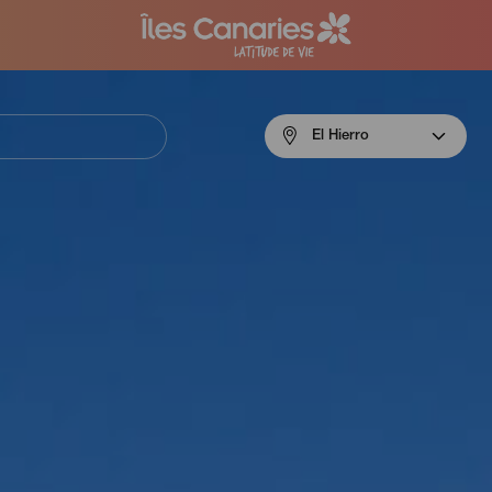
Menú
El Hierro
navigation
El
Hierro