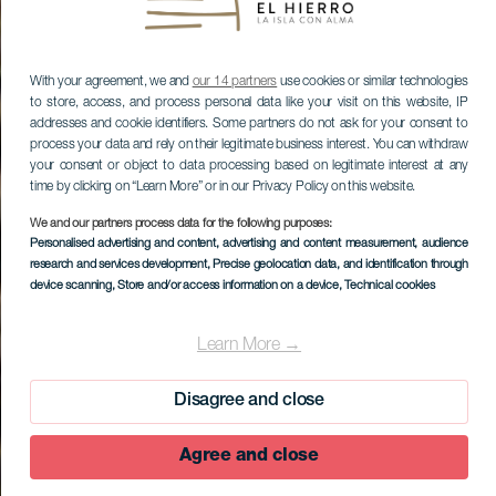
With your agreement, we and
our 14 partners
use cookies or similar technologies
to store, access, and process personal data like your visit on this website, IP
addresses and cookie identifiers. Some partners do not ask for your consent to
process your data and rely on their legitimate business interest. You can withdraw
your consent or object to data processing based on legitimate interest at any
time by clicking on “Learn More” or in our Privacy Policy on this website.
We and our partners process data for the following purposes:
Personalised advertising and content, advertising and content measurement, audience
research and services development
, Precise geolocation data, and identification through
device scanning
, Store and/or access information on a device
, Technical cookies
Learn More →
Disagree and close
Agree and close